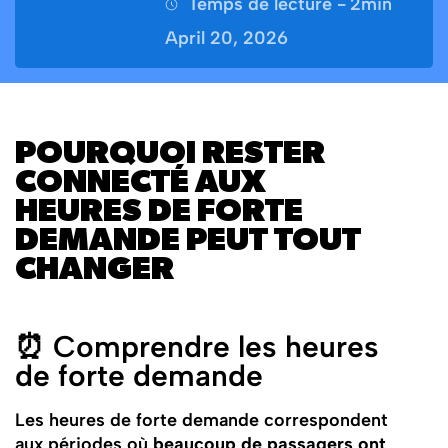
Temps de lecture -
2
min
April 20, 2026
POURQUOI RESTER
CONNECTÉ AUX
HEURES DE FORTE
DEMANDE PEUT TOUT
CHANGER
⏰ Comprendre les heures
de forte demande
Les heures de forte demande correspondent
aux périodes où
beaucoup de passagers ont